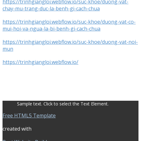
https://trinhgiangloi.webflow.io/suc-khoe/duong-vat-
chay-mu-trang-duc-la-benh-gi-cach-chua
https://trinhgiangloi.webflow.io/suc-khoe/duong-vat-co-
mui-hoi-va-ngua-la-bi-benh-gi-cach-chua
https://trinhgiangloi.webflow.io/suc-khoe/duong-vat-noi-
mun
https://trinhgiangloi.webflow.io/
Sample text. Click to select the Text Element.
Free HTML5 Template
created with