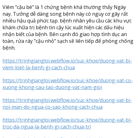
Viêm "cậu bé" là 1 chứng bệnh khá thường thấy Ngày
nay. Tưởng dễ dàng song bệnh này có nguy cơ gây rất
nhiều hậu quả phức tạp. bệnh nhân yêu cầu các khu vực
khám chữa trị bệnh tin cậy lúc xuất hiện các dấu hiệu
nhận biết của bệnh. Bên cạnh đó giao hợp tình dục an
toàn, rửa ráy "cậu nhỏ" sạch sẽ liên tiếp để phòng chống
bệnh.
https://trinhgiangloi.webflow.io/suc-khoe/duong-vat-bi-
viem-loet-la-benh-gi-cach-chua
https://trinhgiangloi.webflow.io/suc-khoe/duong-vat-co-
xuong-khong-cau-tao-duong-vat-nam-gioi
https://trinhgiangloi.webflow.io/suc-khoe/duong-vat-bi-
noi-man-do-ngua-co-sao-khong-cach-chua
https://trinhgiangloi.webflow.io/suc-khoe/duong-vat-bi-
troc-da-ngua-la-benh-gi-cach-chua-tri