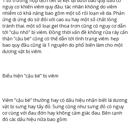
1 số trường hợp dịch tiết bị kẹt lại dưới bao quy đầu có
nguy cơ khiến viêm quy đầu. tác nhân không do viêm
nhiễm có khả năng bao gồm một số rối loạn về da. Phản
ứng dị ứng do sờ đối với cao xu hay một số chất lỏng
tránh thai. một số loại gel thoa trơn cũng có nguy cơ dẫn
tới "cậu nhỏ" bị viêm. Đồng thời vấn đề không rửa ráy cẩn
thận "cậu bé" cũng có thể dẫn tới tình trạng viêm. hẹp
bao quy đầu cũng là 1 nguyên do phổ biến làm cho một
dương vật bị viêm.
Biểu hiện "cậu bé" bị viêm
Viêm "cậu bé" thường hay có dấu hiệu nhận biết là dương
vật bị sưng hay tấy đỏ. Sưng cũng như sưng đỏ có nguy
cơ cùng với đau đớn hay không cảm giác đau. Bên cạnh
đó các dấu hiệu nữa bao gồm: