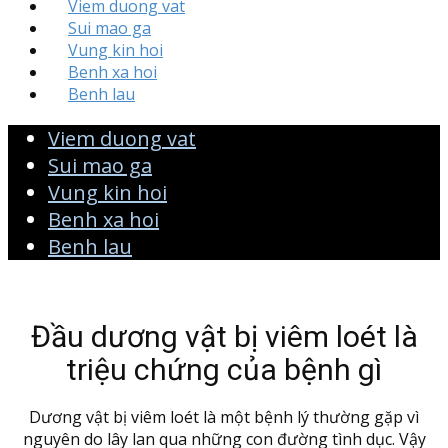
Viem duong vat
Sui mao ga
Vung kin hoi
Benh xa hoi
Benh lau
Viem duong vat
Sui mao ga
Vung kin hoi
Benh xa hoi
Benh lau
Đầu dương vật bị viêm loét là
triệu chứng của bệnh gì
Dương vật bị viêm loét là một bệnh lý thường gặp vì
nguyên do lây lan qua những con đường tình dục. Vậy